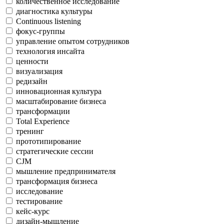
количественное исследование
диагностика культуры
Continuous listening
фокус-группы
управление опытом сотрудников
технология инсайта
ценности
визуализация
редизайн
инновационная культура
масштабирование бизнеса
трансформации
Total Experience
тренинг
прототипирование
стратегические сессии
CJM
мышление предпринимателя
трансформация бизнеса
исследование
тестирование
кейс-курс
дизайн-мышление