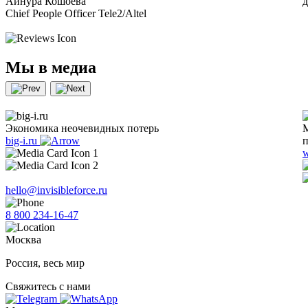
Айнура Кошоева
Chief People Officer Tele2/Altel
Мы в медиа
Экономика неочевидных потерь
М
big-i.ru
п
w
hello@invisibleforce.ru
8 800 234-16-47
Москва
Россия, весь мир
Свяжитесь с нами