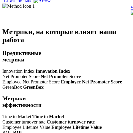
Читать больше
Ч
Метрики, на которые влияет наша
работа
Предиктивные
метрики
Innovation Index
Innovation Index
Net Promoter Score
Net Promoter Score
Employee Net Promoter Score
Employee Net Promoter Score
GreenBox
GreenBox
Метрики
эффективности
Time to Market
Time to Market
Customer turnover rate
Customer turnover rate
Employee Lifetime Value
Employee Lifetime Value
ROL
ROL