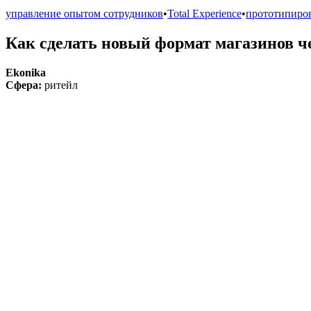
управление опытом сотрудников
•
Total Experience
•
прототипиро
Как сделать новый формат магазинов ч
Ekonika
Сфера:
ритейл