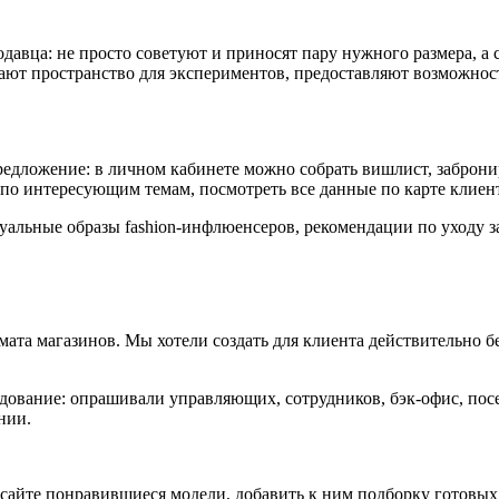
давца: не просто советуют и приносят пару нужного размера, а
ают пространство для экспериментов, предоставляют возможност
дложение: в личном кабинете можно собрать вишлист, забронир
 по интересующим темам, посмотреть все данные по карте клиен
уальные образы fashion-инфлюенсеров, рекомендации по уходу з
ата магазинов. Мы хотели создать для клиента действительно 
едование: опрашивали управляющих, сотрудников, бэк-офис, по
нии.
сайте понравившиеся модели, добавить к ним подборку готовых о