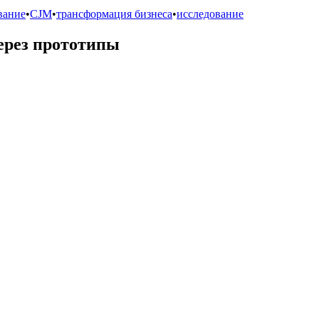
вание
•
CJM
•
трансформация бизнеса
•
исследование
ерез прототипы