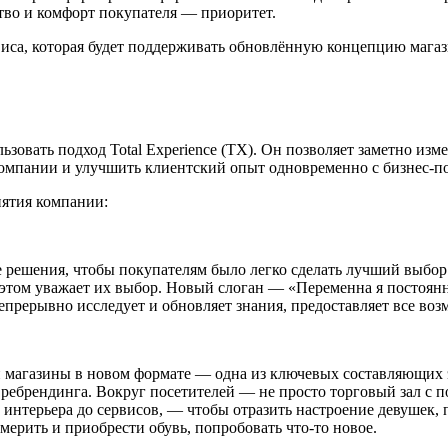
тво и комфорт покупателя — приоритет.
рвиса, которая будет поддерживать обновлённую концепцию мага
овать подход Total Experience (ТХ). Он позволяет заметно изм
компании и улучшить клиентский опыт одновременно с бизнес-п
ятия компании:
шения, чтобы покупателям было легко сделать лучший выбор и
этом уважает их выбор. Новый слоган — «Переменна я постоянн
непрерывно исследует и обновляет знания, предоставляет все во
 и магазины в новом формате — одна из ключевых составляющих э
ебрендинга. Вокруг посетителей — не просто торговый зал с по
а интерьера до сервисов, — чтобы отразить настроение девушек,
имерить и приобрести обувь, попробовать что-то новое.