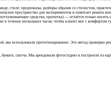
оде, стиле: предпоказы, разборы образов со стилистом, практич
езопасное пространство для экспериментов и помогает решать ко
отталкивающие средства, пропитка) — остаётся только носить и
е в течение нескольких часов, чтобы клиент мог с комфортом гу
й, мы использовали прототипирование. Это метод проверки ре
к, бумаги, скотча. Мы арендовали фотостудию и построили из 